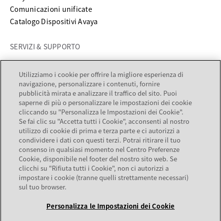
Comunicazioni unificate
Catalogo Dispositivi Avaya
SERVIZI & SUPPORTO
si apre in una nuova scheda
Supporto
Utilizziamo i cookie per offrire la migliore esperienza di
si apre in una nuova scheda
Documentazione
navigazione, personalizzare i contenuti, fornire
Servizi
pubblicità mirata e analizzare il traffico del sito. Puoi
saperne di più o personalizzare le impostazioni dei cookie
Partner locator
cliccando su "Personalizza le Impostazioni dei Cookie".
Se fai clic su "Accetta tutti i Cookie", acconsenti al nostro
AZIENDA
utilizzo di cookie di prima e terza parte e ci autorizzi a
condividere i dati con questi terzi. Potrai ritirare il tuo
consenso in qualsiasi momento nel Centro Preferenze
Informazioni su Avaya
Cookie, disponibile nel footer del nostro sito web. Se
Opportunità di lavoro
clicchi su "Rifiuta tutti i Cookie", non ci autorizzi a
Relazioni con gli investitori
impostare i cookie (tranne quelli strettamente necessari)
sul tuo browser.
Personalizza le Impostazioni dei Cookie
Mappa del sito
Termini d'uso
Privacy
Cookies
Marchi