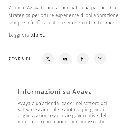
Zoom e Avaya hanno annunciato una partnership
strategica per offrire esperienze di collaborazione
sempre più efficaci alle aziende di tutto il mondo.
Leggi ora
01.net
si apre in una nuova scheda
.
X
si apre in una nuova scheda
LinkedIn
si apre in una nuova scheda
Facebook
si apre in una nuova scheda
Email
CONDIVIDI
Informazioni su Avaya
Avaya è un’azienda leader nel settore del
software aziendale e aiuta le più grandi
organizzazioni e agenzie governative del
mondo a creare connessioni indissolubili.