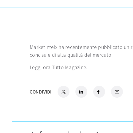
Marketintelx ha recentemente pubblicato un r
concisa e di alta qualità del mercato
Leggi ora Tutto Magazine.
X
si apre in una nuova scheda
LinkedIn
si apre in una nuova scheda
Facebook
si apre in una nuova
Email
CONDIVIDI