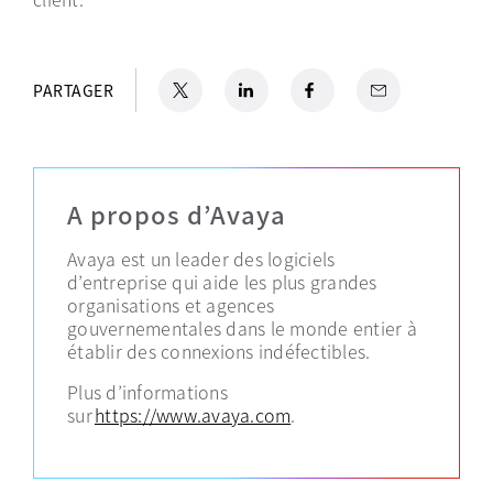
X
s’ouvre dans un nouvel onglet
LinkedIn
s’ouvre dans un nouvel onglet
Facebook
s’ouvre dans un nouvel ongl
Email
PARTAGER
A propos d’Avaya
Avaya est un leader des logiciels
d’entreprise qui aide les plus grandes
organisations et agences
gouvernementales dans le monde entier à
établir des connexions indéfectibles.
Plus d’informations
sur
https://www.avaya.com
.