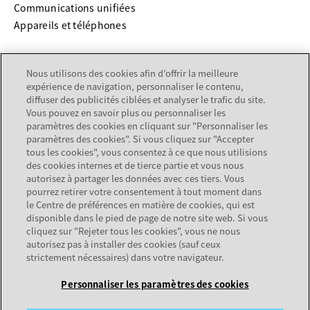
Communications unifiées
Appareils et téléphones
SERVICES & SUPPORT
Nous utilisons des cookies afin d’offrir la meilleure
expérience de navigation, personnaliser le contenu,
s’ouvre dans un nouvel onglet
Support
diffuser des publicités ciblées et analyser le trafic du site.
s’ouvre dans un nouvel onglet
Documentation
Vous pouvez en savoir plus ou personnaliser les
Services
paramètres des cookies en cliquant sur "Personnaliser les
paramètres des cookies". Si vous cliquez sur "Accepter
Recherche de partenaire
tous les cookies", vous consentez à ce que nous utilisions
des cookies internes et de tierce partie et vous nous
SOCIÉTÉ
autorisez à partager les données avec ces tiers. Vous
pourrez retirer votre consentement à tout moment dans
le Centre de préférences en matière de cookies, qui est
À propos de nous
disponible dans le pied de page de notre site web. Si vous
Carrières
cliquez sur "Rejeter tous les cookies", vous ne nous
autorisez pas à installer des cookies (sauf ceux
strictement nécessaires) dans votre navigateur.
Legal Center
Personnaliser les paramètres des cookies
Plan du site
Conditions d'utilisation
Confidentialité
Cookies
Marques déposées