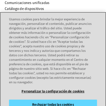
Comunicaciones unificadas
Catálogo de dispositivos
Usamos cookies para brindar la mejor experiencia de
SERVICIOS Y SOPORTE
navegación, personalizar el contenido, publicar anuncios
dirigidos y analizar el tráfico del sitio. Usted puede
se abre en una pestaña nueva
Soporte
obtener más información o personalizar la configuración
se abre en una pestaña nueva
Documentación
de cookies haciendo clic en "Personalizar configuración
de cookies". Si usted hace clic en "Aceptar todas las
Servicios
cookies", acepta nuestro uso de cookies propias y de
Localizador de socios
terceros y nos indica y autoriza que compartamos los
datos con dichos terceros. Usted podrá retirar su
consentimiento en cualquier momento en el Centro de
EMPRESA
preferencia de cookies, que está disponible en el pie de
página de nuestro sitio web. Si hace clic en "Rechazar
Acerca de Avaya
todas las cookies", usted no nos permite establecer y
Carreras
configurar cookies (excepto las estrictamente necesarias)
en su navegador.
Personalizar la configuración de cookies
Mapa del sitio
Términos de uso
Privacidad
Cookies
Marcas
© 2026 Avaya LLC
Rechazar todas las cookies