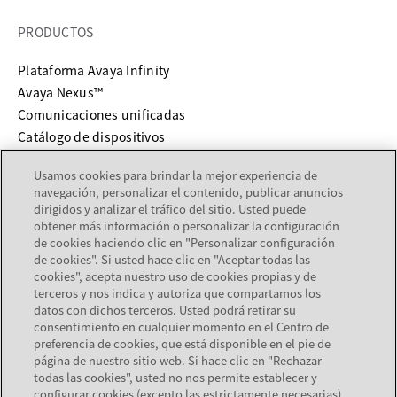
PRODUCTOS
Plataforma Avaya Infinity
Avaya Nexus™
Comunicaciones unificadas
Catálogo de dispositivos
Usamos cookies para brindar la mejor experiencia de
SERVICIOS Y SOPORTE
navegación, personalizar el contenido, publicar anuncios
dirigidos y analizar el tráfico del sitio. Usted puede
se abre en una pestaña nueva
Soporte
obtener más información o personalizar la configuración
se abre en una pestaña nueva
Documentación
de cookies haciendo clic en "Personalizar configuración
de cookies". Si usted hace clic en "Aceptar todas las
Servicios
cookies", acepta nuestro uso de cookies propias y de
Localizador de socios
terceros y nos indica y autoriza que compartamos los
datos con dichos terceros. Usted podrá retirar su
consentimiento en cualquier momento en el Centro de
EMPRESA
preferencia de cookies, que está disponible en el pie de
página de nuestro sitio web. Si hace clic en "Rechazar
Acerca de Avaya
todas las cookies", usted no nos permite establecer y
Carreras
configurar cookies (excepto las estrictamente necesarias)