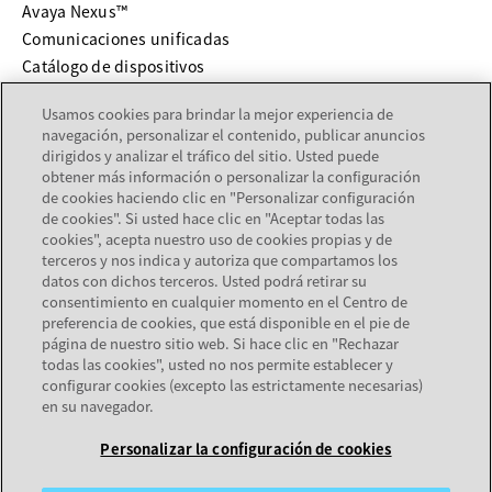
Avaya Nexus™
Comunicaciones unificadas
Catálogo de dispositivos
Usamos cookies para brindar la mejor experiencia de
SERVICIOS Y SOPORTE
navegación, personalizar el contenido, publicar anuncios
dirigidos y analizar el tráfico del sitio. Usted puede
se abre en una pestaña nueva
Soporte
obtener más información o personalizar la configuración
se abre en una pestaña nueva
Documentación
de cookies haciendo clic en "Personalizar configuración
de cookies". Si usted hace clic en "Aceptar todas las
Servicios
cookies", acepta nuestro uso de cookies propias y de
Localizador de socios
terceros y nos indica y autoriza que compartamos los
datos con dichos terceros. Usted podrá retirar su
consentimiento en cualquier momento en el Centro de
EMPRESA
preferencia de cookies, que está disponible en el pie de
página de nuestro sitio web. Si hace clic en "Rechazar
Acerca de Avaya
todas las cookies", usted no nos permite establecer y
Carreras
configurar cookies (excepto las estrictamente necesarias)
en su navegador.
Personalizar la configuración de cookies
Mapa del sitio
Términos de uso
Privacidad
Cookies