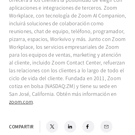
aplicaciones e integraciones de terceros. Zoom
Workplace, con tecnología de Zoom AI Companion,
incluirá soluciones de colaboración como
reuniones, chat de equipo, teléfono, programador,
pizarra, espacios, Workvivo y más. Junto con Zoom
Workplace, los servicios empresariales de Zoom
para los equipos de ventas, marketing y atención
al cliente, incluido Zoom Contact Center, refuerzan
las relaciones con los clientes a lo largo de todo el
ciclo de vida del cliente. Fundada en 2011, Zoom
cotiza en bolsa (NASDAQ:ZM) y tiene su sede en
San José, California. Obtén más información en
zoom.com
se abre en una pestaña nueva
.
X
se abre en una pestaña nueva
LinkedIn
se abre en una pestaña nueva
Facebook
se abre en una pestaña nu
Email
COMPARTIR