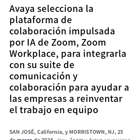
Avaya selecciona la
plataforma de
colaboración impulsada
por IA de Zoom, Zoom
Workplace, para integrarla
con su suite de
comunicación y
colaboración para ayudar a
las empresas a reinventar
el trabajo en equipo
SAN JOSÉ, California, y MORRISTOWN, NJ, 25
de marzo de 2024 -
Hoy,
Zoom
se abre en una pestaña
y
Avaya
anunciaron