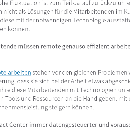
euen Registerkarte geöffnet
ohe Fluktuation ist zum Teil darauf zurückzuführ
n nicht als Lösungen für die Mitarbeitenden im 
diese mit der notwendigen Technologie ausstatt
ngen können.
eitende müssen remote genauso effizient arbeite
te arbeiten
stehen vor den gleichen Problemen wi
rung, dass sie sich bei der Arbeit etwas abgesch
hre diese Mitarbeitenden mit Technologien unter
n Tools und Ressourcen an die Hand geben, mit d
rnehmensleistung steigern können.
tact Center immer datengesteuerter und voraus