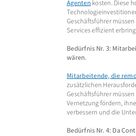
Agenten
wird in einer n
kosten. Diese h
Technologieinvestitione
Geschäftsführer müssen 
Services effizient erbri
Bedürfnis Nr. 3: Mitarb
wären.
Mitarbeitende, die remo
zusätzlichen Herausforde
Geschäftsführer müssen i
Vernetzung fördern, ihne
verbessern und die Unte
Bedürfnis Nr. 4: Da Con