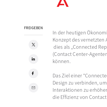
FREIGEBEN
In der heutigen Ökonomie
Konzept des vernetzten
X
wird in einer neuen Registerkarte geöffnet
wird in einer neuen Reg
dies als „Connected Rep“
(Contact Center-Agenten
LinkedIn
wird in einer neuen Registerkarte geöffnet
können.
Facebook
wird in einer neuen Registerkarte geöffnet
Das Ziel einer "Connecte
Design zu verbinden, um
Email
Interaktionen zu erhöhe
die Effizienz von Contac