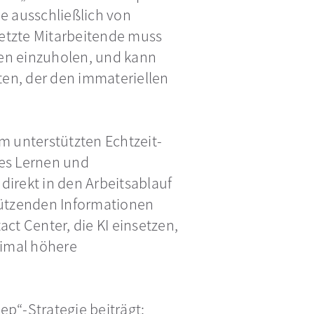
e ausschließlich von
netzte Mitarbeitende muss
en einzuholen, und kann
ten, der den immateriellen
m unterstützten Echtzeit-
les Lernen und
irekt in den Arbeitsablauf
tützenden Informationen
en Registerkarte geöffnet
ct Center, die KI einsetzen,
eimal höhere
ep“-Strategie beiträgt: