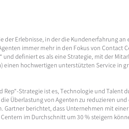
 der Erlebnisse, in der die Kundenerfahrung an er
 Agenten immer mehr in den Fokus von Contact C
isterkarte geöffnet
 und definiert es als eine Strategie, mit der Mi
) einen hochwertigen unterstützten Service in 
d Rep"-Strategie ist es, Technologie und Talent 
 die Überlastung von Agenten zu reduzieren und 
n. Gartner berichtet, dass Unternehmen mit eine
t Centern im Durchschnitt um 30 % steigern könn