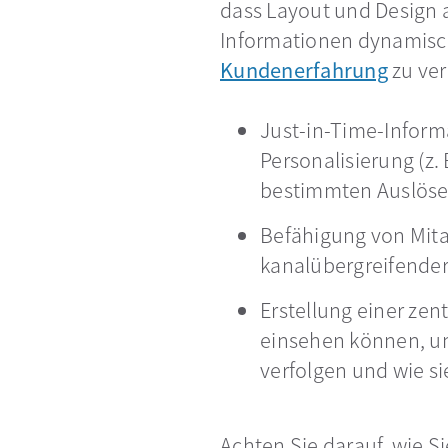
dass Layout und Design 
Informationen dynamisch
Kundenerfahrung
zu ver
Just-in-Time-Inform
Personalisierung (z.
bestimmten Auslöser
Befähigung von Mita
kanalübergreifender
Erstellung einer ze
einsehen können, u
verfolgen und wie si
Achten Sie darauf, wie S