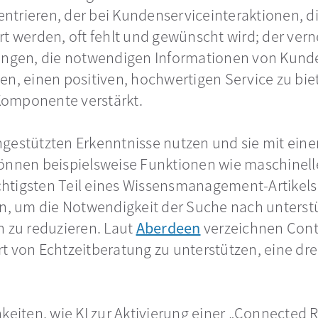
trieren, der bei Kundenserviceinteraktionen, di
rt werden, oft fehlt und gewünscht wird; der ver
ringen, die notwendigen Informationen von Kund
en, einen positiven, hochwertigen Service zu bie
Komponente verstärkt.
gestützten Erkenntnisse nutzen und sie mit eine
können beispielsweise Funktionen wie maschinel
tigsten Teil eines Wissensmanagement-Artikels d
ten, um die Notwendigkeit der Suche nach unters
n zu reduzieren. Laut
Aberdeen
wird in einer neu
verzeichnen Conta
t von Echtzeitberatung zu unterstützen, eine dr
keiten, wie KI zur Aktivierung einer „Connected R