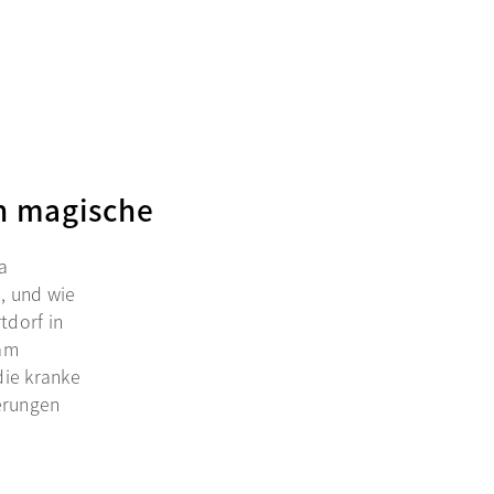
on magische
a
, und wie
tdorf in
eam
die kranke
erungen