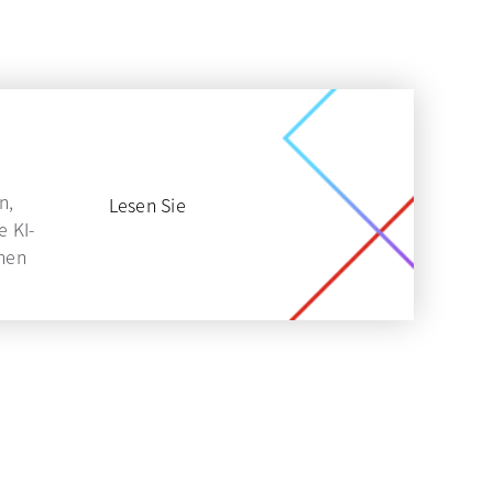
n,
Lesen Sie
e KI-
onen