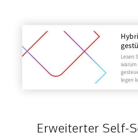
Hybri
gest
Lesen S
warum d
gesteue
legen k
Erweiterter Self-S