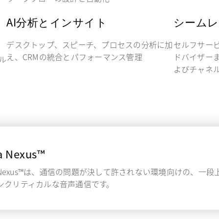
AI分析とインサイト
シームレ
デスクトップ、スピーチ、プロセスの分析に加
セルフサー
え、CRMの統合とパフォーマンス管理
ドバイザー
ル
よびチャネ
a Nexus™
a Nexus™は、通信の問題が決して許されない環境向けの、一段
ンクリティカルな音声通信です。