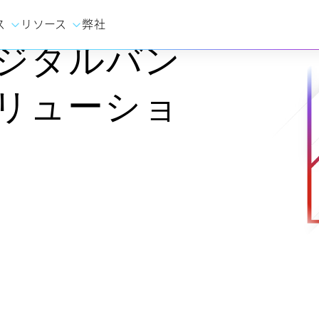
ス
リソース
弊社
ジタルバン
リューショ