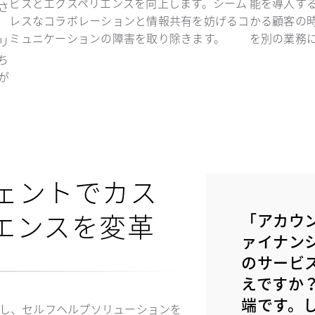
ビスとエクスペリエンスを向上します。シーム
能を導入す
さ
レスなコラボレーションと情報共有を妨げるコ
かる顧客の
、
ミュニケーションの障害を取り除きます。
を別の業務
リ
ち
が
ェントでカス
エンスを変革
「アカウ
ァイナン
のサービ
えですか
端です。
話し、セルフヘルプソリューションを