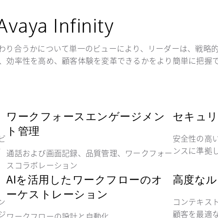
a Infinity
わり合うかについて単一のビューにより、リーダーは、戦略
、効率性を高め、顧客体験を変革できるかをより簡単に把握
ワークフォースエンゲージメン
セキュリ
ト管理
ビ
安全性の高
ド
ンスに準拠
通話および画面記録、品質管理、ワークフォー
スコラボレーション
AIを活用したワークフローのオ
高度なル
ーケストレーション
ン
コンテキスト
ジ
顧客を最適
ワークフローの設計と自動化