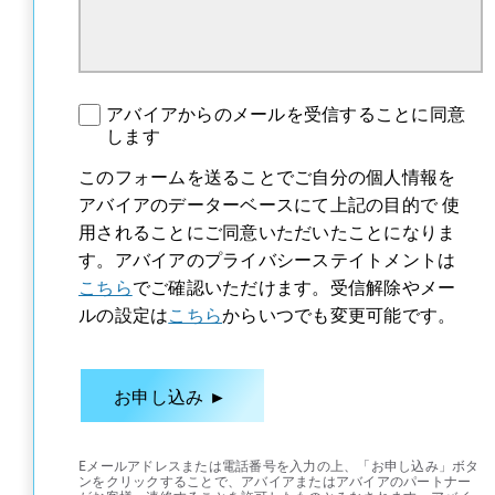
アバイアからのメールを受信することに同意
します
このフォームを送ることでご自分の個人情報を
アバイアのデーターベースにて上記の目的で 使
用されることにご同意いただいたことになりま
す。アバイアのプライバシーステイトメントは
こちら
新しいタブで開く
でご確認いただけます。受信解除やメー
ルの設定は
こちら
新しいタブで開く
からいつでも変更可能です。
Eメールアドレスまたは電話番号を入力の上、「お申し込み」ボタ
ンをクリックすることで、アバイアまたはアバイアのパートナー