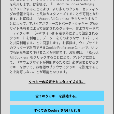
を利用します。お客様は、「Customize Cooke Settings」
サービス ＆ サポート
をクリックすることにより、より多くのクッキーセッティン
グの情報を得ること又はカスタマイズすることが可能となり
新しいタブで開く
サポート
ます。お客様は、「Accept All Cookies」をクリックするこ
新しいタブで開く
ドキュメント
とによって、アバイアがファーストパーティクッキー（Web
サイト所有者によって設定されるクッキー）およびサードパ
サービス
ーティクッキー（webサイト所有者以外によって設定される
パートナーロケーター
クッキー）を利用し、データーをそのようなサードパーティ
と共同利用することに同意します。お客様は、ウエブサイト
のフッターで利用できるCookie Preference Centerで、いつ
弊社
でも同意を取り下げることが可能です。お客様は、「Reject
All Cookies」をクリックすることにより、アバイアに対し
弊社
て、（本ウェブサイトが機能するために）必ず必要となるク
キャリア
ッキーを除いて、お客様のブラウザにクッキーを設定するこ
とを許可しないことが可能となります。
クッキーの設定をカスタマイズする。
サイトマップ
利用規約
プライバシーの考え方
クッキー
商標
© 2026 Avaya LLC
全てのクッキーを拒絶する。
すべての Cookie を受け入れる