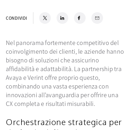
X
si apre in una nuova scheda
LinkedIn
si apre in una nuova scheda
Facebook
si apre in una nuova scheda
Email
CONDIVIDI
Nel panorama fortemente competitivo del
coinvolgimento dei clienti, le aziende hanno
bisogno di soluzioni che assicurino
affidabilità e adattabilità. La partnership tra
Avaya e Verint offre proprio questo,
combinando una vasta esperienza con
innovazioni all’avanguardia per offrire una
CX completa e risultati misurabili.
Orchestrazione strategica per