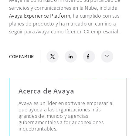
servicios y comunicaciones en la Nube, incluida
Avaya Experience Platform
, ha cumplido con sus
planes de producto y ha marcado un camino a
seguir para Avaya como líder en CX empresarial.
X
se abre en una pestaña nueva
LinkedIn
se abre en una pestaña nueva
Facebook
se abre en una pestaña nu
Email
COMPARTIR
Acerca de Avaya
Avaya es un líder en software empresarial
que ayuda a las organizaciones más
grandes del mundo y agencias
gubernamentales a forjar conexiones
inquebrantables.