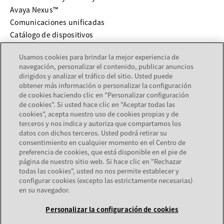
Avaya Nexus™
Comunicaciones unificadas
Catálogo de dispositivos
Usamos cookies para brindar la mejor experiencia de
SERVICIOS Y SOPORTE
navegación, personalizar el contenido, publicar anuncios
dirigidos y analizar el tráfico del sitio. Usted puede
se abre en una pestaña nueva
Soporte
obtener más información o personalizar la configuración
se abre en una pestaña nueva
Documentación
de cookies haciendo clic en "Personalizar configuración
de cookies". Si usted hace clic en "Aceptar todas las
Servicios
cookies", acepta nuestro uso de cookies propias y de
Localizador de socios
terceros y nos indica y autoriza que compartamos los
datos con dichos terceros. Usted podrá retirar su
consentimiento en cualquier momento en el Centro de
EMPRESA
preferencia de cookies, que está disponible en el pie de
página de nuestro sitio web. Si hace clic en "Rechazar
Acerca de Avaya
todas las cookies", usted no nos permite establecer y
Carreras
configurar cookies (excepto las estrictamente necesarias)
en su navegador.
Personalizar la configuración de cookies
Mapa del sitio
Términos de uso
Privacidad
Cookies