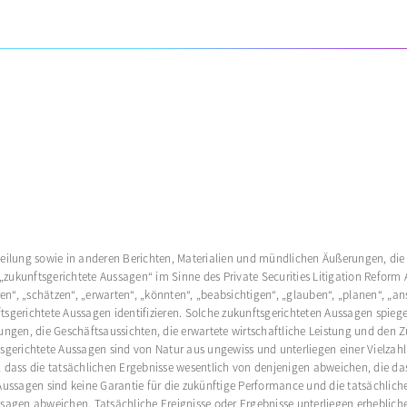
eilung sowie in anderen Berichten, Materialien und mündlichen Äußerungen, die
 „zukunftsgerichtete Aussagen“ im Sinne des Private Securities Litigation Reform 
ren“, „schätzen“, „erwarten“, „könnten“, „beabsichtigen“, „glauben“, „planen“, „a
sgerichtete Aussagen identifizieren. Solche zukunftsgerichteten Aussagen spieg
ungen, die Geschäftsaussichten, die erwartete wirtschaftliche Leistung und den 
sgerichtete Aussagen sind von Natur aus ungewiss und unterliegen einer Vielza
, dass die tatsächlichen Ergebnisse wesentlich von denjenigen abweichen, die
Aussagen sind keine Garantie für die zukünftige Performance und die tatsächlich
sagen abweichen. Tatsächliche Ereignisse oder Ergebnisse unterliegen erheblic