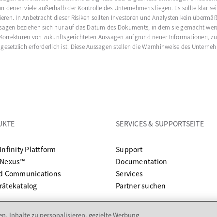
denen viele außerhalb der Kontrolle des Unternehmens liegen. Es sollte klar sein,
ieren. In Anbetracht dieser Risiken sollten Investoren und Analysten kein übermäß
ssagen beziehen sich nur auf das Datum des Dokuments, in dem sie gemacht wer
 Korrekturen von zukunftsgerichteten Aussagen aufgrund neuer Informationen, zu
gesetzlich erforderlich ist. Diese Aussagen stellen die Warnhinweise des Unter
UKTE
SERVICES & SUPPORTSEITE
wird in einer neuen 
Infinity Plattform
Support
wird in einer
 Nexus™
Documentation
ed Communications
Services
rätekatalog
Partner suchen
n, Inhalte zu personalisieren, gezielte Werbung