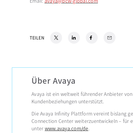
Email:
avaya@bcw-global.com
X
wird in einer neuen Registerkarte geöffnet
LinkedIn
wird in einer neuen Registerkarte
Facebook
wird in einer neuen Regi
Email
TEILEN
Über Avaya
Avaya ist ein weltweit führender Anbieter 
Kundenbeziehungen unterstützt.
Die Avaya Infinity Plattform vereint bislan
Connection Center weiterzuentwickeln – für e
unter
www.avaya.com/de
.