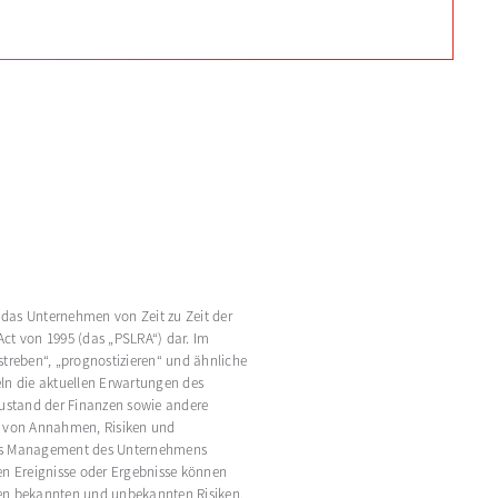
 das Unternehmen von Zeit zu Zeit der
Act von 1995 (das „PSLRA“) dar. Im
nstreben“, „prognostizieren“ und ähnliche
eln die aktuellen Erwartungen des
Zustand der Finanzen sowie andere
hl von Annahmen, Risiken und
 das Management des Unternehmens
en Ereignisse oder Ergebnisse können
hen bekannten und unbekannten Risiken,