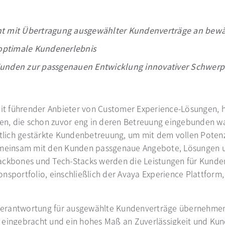
cht mit Übertragung ausgewählter Kundenverträge an bewä
optimale Kundenerlebnis
unden zur passgenauen Entwicklung innovativer Schwer
weit führender Anbieter von Customer Experience-Lösungen, 
n, die schon zuvor eng in deren Betreuung eingebunden war
utlich gestärkte Kundenbetreuung, um mit dem vollen Potenz
gemeinsam mit den Kunden passgenaue Angebote, Lösungen un
ckbones und Tech-Stacks werden die Leistungen für Kunden n
nsportfolio, einschließlich der Avaya Experience Plattform
erantwortung für ausgewählte Kundenverträge übernehmen, 
 eingebracht und ein hohes Maß an Zuverlässigkeit und Kun