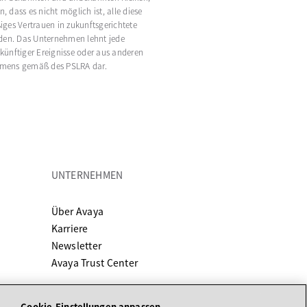
 dass es nicht möglich ist, alle diese
iges Vertrauen in zukunftsgerichtete
den. Das Unternehmen lehnt jede
künftiger Ereignisse oder aus anderen
nehmens gemäß des PSLRA dar.
UNTERNEHMEN
Registerkarte geöffnet
Über Avaya
 neuen Registerkarte geöffnet
Karriere
Newsletter
Avaya Trust Center
Cookie-Einstellungen anpassen