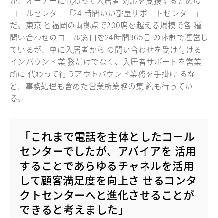
が、オーナーに代わって入居者 対応を支援するための
コールセンター「24 時間いい部屋サポートセンター」
だ。東京 と福岡の両拠点で200席を越える規模で各 種
問い合わせのコール窓口を24時間365日 の体制で運営し
ているが、単に入居者から の問い合わせを受け付ける
インバウンド業 務だけでなく、入居者サポートを営業
所に 代わって行うアウトバウンド業務を手掛け るな
ど、事務処理も含めた営業所業務の集 約も行ってい
る。
「これまで電話を主体としたコール
センターでしたが、アバイアを 活用
することであらゆるチャネルを活用
して顧客満足度を向上さ せるコンタ
クトセンターへと進化させることが
できると考えました」