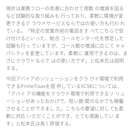
現状は業務フローの改善に合わせて席数 の増減を図る
など試験的な取り組みも 行っており、柔軟に環境が変
更できるク ラウドサービスならではの使い方も行わ れ
ている。「特定の営業所宛の電話をす べてこちらで受
け付けるといった、総合 コールセンター化を想定した
試験も行っ ていますが、コール数の増減に応じて キャ
パシティを変更しています。柔軟に 運用できるのは、ま
さにクラウドならで はの使い方です」と松本氏は説明
する。
今回アバイアのソリューションをクラ ウド環境で利用
できるPrimeTiaasを提 供しているSCSKについては、
「アバイ アの機能をクラウド環境で利用できるソ リュ
ーションがあったおかげで、短い期 間のなかでも稼働
させることができまし た。こちらの要望に対しても柔
軟に対応 いただくことができ、とても感謝してい ま
す」と松本氏は高く評価する。