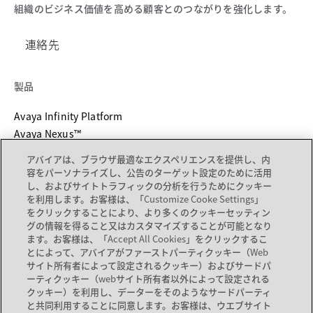
組織のビジネス価値を高める顧客とのつながりを強化します。
連絡先
製品
Avaya Infinity Platform
Avaya Nexus™
Unified Communications
アバイアは、ブラウザ最適なエクスペリエンスを提供し、内
デバイスカタログ
容をパーソナライズし、公告のターゲット設定のために活用
し、およびサイトトラフィックの分析を行うためにクッキー
を利用します。お客様は、「Customize Cooke Settings」
サービス ＆ サポート
をクリックすることにより、より多くのクッキーセッティン
グの情報を得ること又はカスタマイズすることが可能となり
新しいタブで開く
サポート
ます。お客様は、「Accept All Cookies」をクリックするこ
新しいタブで開く
ドキュメント
とによって、アバイアがファーストパーティクッキー（Web
サイト所有者によって設定されるクッキー）およびサードパ
サービス
ーティクッキー（webサイト所有者以外によって設定される
パートナーロケーター
クッキー）を利用し、データーをそのようなサードパーティ
と共同利用することに同意します。お客様は、ウエブサイト