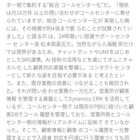
ター側で集約する“総合 コールセンター化”だ。「現状
は月10万件 以上の問い合わせがコールセンターに寄せ
られていますが、総合コールセンター化が 実現した暁
には、その規模が約4倍まで膨 らむことが試算されてい
ました」と語るの は、24時間いい部屋サポートセンタ
ー セ ンター長 松本與喜氏だ。当然ながら人海戦 術だけ
では限界があるため、チャットボッ トやLINEをはじめ
としたSNS連携、AI 技術の活用などを通じてオムニチャ
ネル化 した顧客対応基盤を整備し、コンタクトセ ンタ
ーとして新たな姿を目指す必要がある と考えたとい
う。また、既存業務の改善に つながることも検討され
た。それが問い合 わせ業務の一元化だ。営業所が顧客
情報 を管理する基盤としてDynamics CRM を活用して
いるが、コールセンター側で は既存のPBXに紐づいた顧
客DBでコール 履歴を管理しており、営業所側とコール
センター側の情報がリアルタイムに反映で きていなか
った。そこで、顧客情報と顧客 のコール履歴を一元管
理することで入居者 対応を円滑に行う環境づくりも同