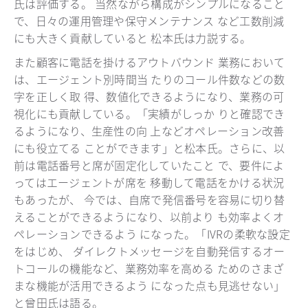
氏は評価する。 当然ながら構成がシンプルになること
で、日々の運用管理や保守メンテナンス など工数削減
にも大きく貢献していると 松本氏は力説する。
また顧客に電話を掛けるアウトバウンド 業務において
は、エージェント別時間当 たりのコール件数などの数
字を正しく取 得、数値化できるようになり、業務の可
視化にも貢献している。「実績がしっか りと確認でき
るようになり、生産性の向 上などオペレーション改善
にも役立てる ことができます」と松本氏。さらに、以
前は電話番号と席が固定化していたこと で、要件によ
ってはエージェントが席を 移動して電話をかける状況
もあったが、 今では、自席で発信番号を容易に切り替
えることができるようになり、以前より も効率よくオ
ペレーションできるよう になった。「IVRの柔軟な設定
をはじめ、 ダイレクトメッセージを自動発信するオー
トコールの機能など、業務効率を高める ためのさまざ
まな機能が活用できるよう になった点も見逃せない」
と曾田氏は語る。