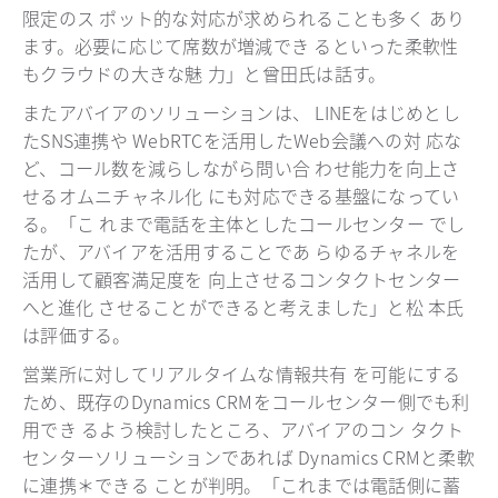
限定のス ポット的な対応が求められることも多く あり
ます。必要に応じて席数が増減でき るといった柔軟性
もクラウドの大きな魅 力」と曾田氏は話す。
またアバイアのソリューションは、 LINEをはじめとし
たSNS連携や WebRTCを活用したWeb会議への対 応な
ど、コール数を減らしながら問い合 わせ能力を向上さ
せるオムニチャネル化 にも対応できる基盤になってい
る。「こ れまで電話を主体としたコールセンター でし
たが、アバイアを活用することであ らゆるチャネルを
活用して顧客満足度を 向上させるコンタクトセンター
へと進化 させることができると考えました」と松 本氏
は評価する。
営業所に対してリアルタイムな情報共有 を可能にする
ため、既存のDynamics CRMをコールセンター側でも利
用でき るよう検討したところ、アバイアのコン タクト
センターソリューションであれば Dynamics CRMと柔軟
に連携＊できる ことが判明。「これまでは電話側に蓄