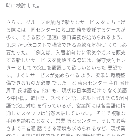
時に検討 した。
さらに、グループ企業内で新たなサービス を立ち上げ
る際には、同センターに窓口業 務を委託するケースが
多く、できる限り 迅速に窓口業務が始められるよう、
迅速 かつ低コストで構築できる柔軟な基盤づ くりも必
要だった。「例えば、入居者向 けに電気やガスを販売
する新しいサービ スを開始する際には、保守受付セン
ター としての窓口を設置して欲しいといった 要望で
す。すぐにサービスが始められる よう、柔軟に環境整
備できるものが必要 でした」と 東京センター 主任 曾田
周平 氏は語る。他にも、現状は日本語だけで なく英語
や中国語、韓国語、スペイン 語、ポルトガル語の5か国
語で窓口対応 を行っているが、営業所には各言語に精
通したスタッフは当然常駐していない。 そこで複雑な
手順を踏むことなく、営業 所とセンター、そしてお客
さまで三者通 話できる環境も求められるなど、現状業
務にも柔軟に対応できる環境への刷新が 求められたの