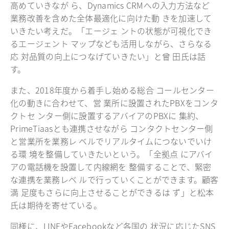
高めていきなが ら、Dynamics CRMへの入力方法など
業務改善を含めた全体最適化に向けた動 きを加速して
いきたい考えだ。「エージェ ントの状態が可視化でき
るエージェント マップなども活用しながら、さらなる
応 対品質の向上につなげていきたい」と曾 田氏は話
す。
また、2018年度から着手し始める総合 コールセンター
化の動きに合わせて、営 業所に設置されたPBXをコンタ
クトセ ンター側に設置するアバイアのPBXに 集約、
PrimeTiaasとも連携させながら コンタクトセンター側
と営業所を業務レ ベルでリアルタイムにつないでいけ
る環 境を整備していきたいという。「全拠点 にアバイ
アの電話機を設置して内線網を 整備することで、緊密
な連携を業務レベ ルで行っていくことができます。顧客
満 足度もさらに向上させることができるは ず」と松本
氏は期待を寄せている。
同様に、LINEやFacebookなど各国の 状況に応じたSNS