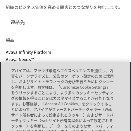
組織のビジネス価値を高める顧客とのつながりを強化します。
連絡先
製品
Avaya Infinity Platform
Avaya Nexus™
Unified Communications
アバイアは、ブラウザ最適なエクスペリエンスを提供し、内
デバイスカタログ
容をパーソナライズし、公告のターゲット設定のために活用
し、およびサイトトラフィックの分析を行うためにクッキー
を利用します。お客様は、「Customize Cooke Settings」
サービス ＆ サポート
をクリックすることにより、より多くのクッキーセッティン
グの情報を得ること又はカスタマイズすることが可能となり
新しいタブで開く
サポート
ます。お客様は、「Accept All Cookies」をクリックするこ
新しいタブで開く
ドキュメント
とによって、アバイアがファーストパーティクッキー（Web
サイト所有者によって設定されるクッキー）およびサードパ
サービス
ーティクッキー（webサイト所有者以外によって設定される
パートナーロケーター
クッキー）を利用し、データーをそのようなサードパーティ