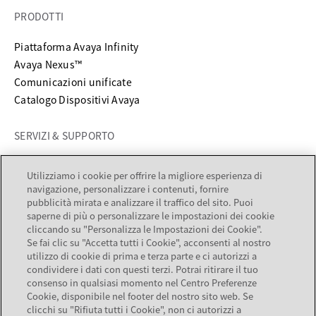
PRODOTTI
Piattaforma Avaya Infinity
Avaya Nexus™
Comunicazioni unificate
Catalogo Dispositivi Avaya
SERVIZI & SUPPORTO
si apre in una nuova scheda
Supporto
Utilizziamo i cookie per offrire la migliore esperienza di
si apre in una nuova scheda
Documentazione
navigazione, personalizzare i contenuti, fornire
Servizi
pubblicità mirata e analizzare il traffico del sito. Puoi
saperne di più o personalizzare le impostazioni dei cookie
Partner locator
cliccando su "Personalizza le Impostazioni dei Cookie".
Se fai clic su "Accetta tutti i Cookie", acconsenti al nostro
AZIENDA
utilizzo di cookie di prima e terza parte e ci autorizzi a
condividere i dati con questi terzi. Potrai ritirare il tuo
consenso in qualsiasi momento nel Centro Preferenze
Informazioni su Avaya
Cookie, disponibile nel footer del nostro sito web. Se
Opportunità di lavoro
clicchi su "Rifiuta tutti i Cookie", non ci autorizzi a