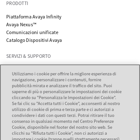
PRODOTTI
Piattaforma Avaya Infinity
Avaya Nexus™
Comunicazioni unificate
Catalogo Dispositivi Avaya
SERVIZI & SUPPORTO
si apre in una nuova scheda
Supporto
Utilizziamo i cookie per offrire la migliore esperienza di
si apre in una nuova scheda
Documentazione
navigazione, personalizzare i contenuti, fornire
Servizi
pubblicità mirata e analizzare il traffico del sito. Puoi
saperne di più o personalizzare le impostazioni dei cookie
Partner locator
cliccando su "Personalizza le Impostazioni dei Cookie".
Se fai clic su "Accetta tutti i Cookie", acconsenti al nostro
AZIENDA
utilizzo di cookie di prima e terza parte e ci autorizzi a
condividere i dati con questi terzi. Potrai ritirare il tuo
consenso in qualsiasi momento nel Centro Preferenze
Informazioni su Avaya
Cookie, disponibile nel footer del nostro sito web. Se
Opportunità di lavoro
clicchi su "Rifiuta tutti i Cookie", non ci autorizzi a
Relazioni con gli investitori
impostare i cookie (tranne quelli strettamente necessari)