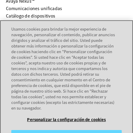
Avaya Nexus™
Comunicaciones unificadas
Catálogo de dispositivos
Usamos cookies para brindar la mejor experiencia de
SERVICIOS Y SOPORTE
navegación, personalizar el contenido, publicar anuncios
dirigidos y analizar el tráfico del sitio. Usted puede
se abre en una pestaña nueva
Soporte
obtener más información o personalizar la configuración
se abre en una pestaña nueva
Documentación
de cookies haciendo clic en "Personalizar configuración
de cookies". Si usted hace clic en "Aceptar todas las
Servicios
cookies", acepta nuestro uso de cookies propias y de
Localizador de socios
terceros y nos indica y autoriza que compartamos los
datos con dichos terceros. Usted podrá retirar su
consentimiento en cualquier momento en el Centro de
EMPRESA
preferencia de cookies, que está disponible en el pie de
página de nuestro sitio web. Si hace clic en "Rechazar
Acerca de Avaya
todas las cookies", usted no nos permite establecer y
Carreras
configurar cookies (excepto las estrictamente necesarias)
en su navegador.
Personalizar la configuración de cookies
Mapa del sitio
Términos de uso
Privacidad
Cookies