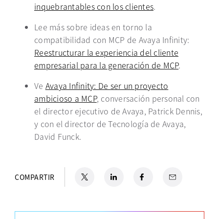
inquebrantables con los clientes
.
Lee más sobre ideas en torno la
compatibilidad con MCP de Avaya Infinity
:
Reestructurar la experiencia del cliente
empresarial para la generación de MCP
.
Ve
Avaya Infinity: De ser un proyecto
ambicioso a MCP
,
conversación
personal
con
el director ejecutivo de Avaya
,
Patrick Dennis
,
y con el
director
de Tecnología de Avaya,
David Funck
.
X
se abre en una pestaña nueva
LinkedIn
se abre en una pestaña nueva
Facebook
se abre en una pestaña nu
Email
COMPARTIR