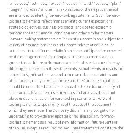
“anticipate,” “estimate,” “expect,” “could,” “intend,” “believe,” “plan,”
“target,” “forecast” and similar expressions or the negative thereof
are intended to
identify
forward-looking statements. Such forward-
looking statements reflect management’s current expectations,
strategic
objectives
, business prospects,
anticipated
economic
performance and financial condition and other similar matters.
Forward-looking statements are inherently uncertain and subject to a
variety of assumptions, risks and uncertainties that could cause
actual results to differ materially from those
anticipated
or expected
by the management of the Company. These statements are not
guarantees of future performance and actual events or results may
differ significantly from these statements. Actual events or results are
subject to significant known and unknown risks,
uncertainties
and
other factors, many of which are beyond the Company’s control.
It
should be understood that it
is not possible to predict or
identify
all
such factors. Given these risks, investors and analysts should not
place undue reliance on forward-looking statements. Forward-
looking statements speak only as of the date of the document in
which they are made. The Company
disclaims
any obligation or
undertaking to provide any updates or revisions to any forward-
looking statement
as a result of
new information
, future events or
otherwise, except as required by law. These statements
constitute
the