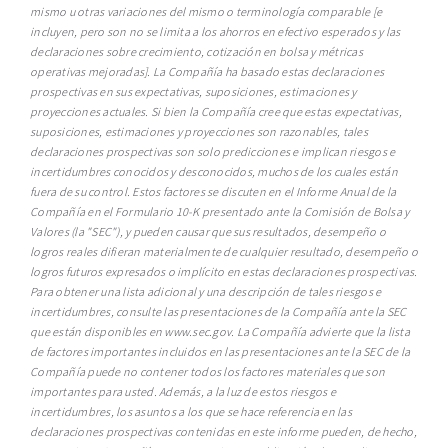
mismo u otras variaciones del mismo o terminología comparable [e
incluyen, pero son no se limita a los ahorros en efectivo esperados y las
declaraciones sobre crecimiento, cotización en bolsa y métricas
operativas mejoradas]. La Compañía ha basado estas declaraciones
prospectivas en sus expectativas, suposiciones, estimaciones y
proyecciones actuales. Si bien la Compañía cree que estas expectativas,
suposiciones, estimaciones y proyecciones son razonables, tales
declaraciones prospectivas son solo predicciones e implican riesgos e
incertidumbres conocidos y desconocidos, muchos de los cuales están
fuera de su control. Estos factores se discuten en el Informe Anual de la
Compañía en el Formulario 10-K presentado ante la Comisión de Bolsa y
Valores (la "SEC"), y pueden causar que sus resultados, desempeño o
logros reales difieran materialmente de cualquier resultado, desempeño o
logros futuros expresados o implícito en estas declaraciones prospectivas.
Para obtener una lista adicional y una descripción de tales riesgos e
incertidumbres, consulte las presentaciones de la Compañía ante la SEC
que están disponibles en www.sec.gov. La Compañía advierte que la lista
de factores importantes incluidos en las presentaciones ante la SEC de la
Compañía puede no contener todos los factores materiales que son
importantes para usted. Además, a la luz de estos riesgos e
incertidumbres, los asuntos a los que se hace referencia en las
declaraciones prospectivas contenidas en este informe pueden, de hecho,