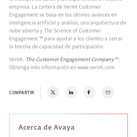
empresa. La cartera de Verint Customer
Engagement se basa en los últimos avances en
inteligencia artificial y análisis, una arquitectura de
nube abierta y The Science of Customer
Engagement ™ para ayudar a los clientes a cerrar
la brecha de capacidad de participación.
Verint.
The Customer Engagement Company
™.
Obtenga más información en www.verint.com
X
se abre en una pestaña nueva
LinkedIn
se abre en una pestaña nueva
Facebook
se abre en una pestaña nu
Email
COMPARTIR
Acerca de Avaya