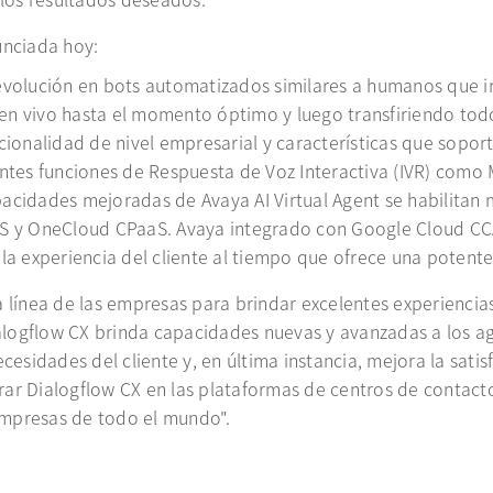
unciada hoy:
volución en bots automatizados similares a humanos que in
en vivo hasta el momento óptimo y luego transfiriendo todo
ionalidad de nivel empresarial y características que sopo
tes funciones de Respuesta de Voz Interactiva (IVR) como 
pacidades mejoradas de Avaya AI Virtual Agent se habilitan
 y OneCloud CPaaS. Avaya integrado con Google Cloud CCAI 
o la experiencia del cliente al tiempo que ofrece una potent
 línea de las empresas para brindar excelentes experiencias 
logflow CX brinda capacidades nuevas y avanzadas a los age
ecesidades del cliente y, en última instancia, mejora la sa
ar Dialogflow CX en las plataformas de centros de contacto 
empresas de todo el mundo".