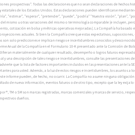
iones prospectivas". Todas las declaraciones que no sean declaraciones de hechos his
es y estatales de los Estados Unidos. Estas declaraciones pueden identificarse mediante
ría", "estimar", "esperar", "pretender", "puede", "podría" "Nuestra visión", "plan", "po
ivo del mismo u otras variaciones del mismo o terminología comparable [e incluyen, pero 
iento, cotización en bolsa y métricas operativas mejoradas]. La Compañía ha basado e
 proyecciones actuales. Si bien la Compañía cree que estas expectativas, suposiciones
as son solo predicciones e implican riesgos e incertidumbres conocidos y desconocidos
nforme Anual de la Compañía en el Formulario 10-K presentado ante la Comisión de Bolsa
difieran materialmente de cualquier resultado, desempeño o logros futuros expresados
nal y una descripción de tales riesgos e incertidumbres, consulte las presentaciones d
vierte que la lista de factores importantes incluidos en las presentaciones ante la
antes para usted. Además, a la luz de estos riesgos e incertidumbres, los asuntos a los
este informe pueden, de hecho, no ocurrir. La Compañía no asume ninguna obligación d
ado de nueva información, eventos futuros o de otro tipo, excepto que la ley exija lo 
por ®, TM o SM son marcas registradas, marcas comerciales y marcas de servicio, respe
espectivos dueños.