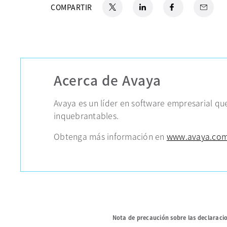
X
se abre en una pestaña nueva
LinkedIn
se abre en una pestaña nue
Facebook
se abre en una pes
Email
COMPARTIR
Acerca de Avaya
Avaya es un líder en software empresarial q
inquebrantables.
Obtenga más información en
www.avaya.com
Nota de precaución sobre las declaraci