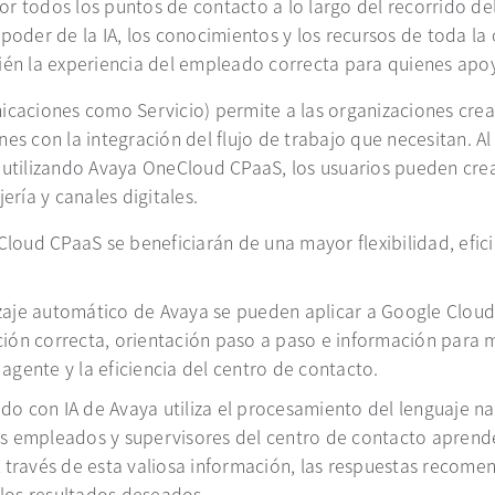
 todos los puntos de contacto a lo largo del recorrido del 
poder de la IA, los conocimientos y los recursos de toda la
ién la experiencia del empleado correcta para quienes apoya
ciones como Servicio) permite a las organizaciones crear 
es con la integración del flujo de trabajo que necesitan. Al
X utilizando Avaya OneCloud CPaaS, los usuarios pueden cr
ría y canales digitales.
ud CPaaS se beneficiarán de una mayor flexibilidad, eficie
zaje automático de Avaya se pueden aplicar a Google Cloud 
ión correcta, orientación paso a paso e información para me
agente y la eficiencia del centro de contacto.
 con IA de Avaya utiliza el procesamiento del lenguaje nat
s empleados y supervisores del centro de contacto aprender
A través de esta valiosa información, las respuestas recom
los resultados deseados.