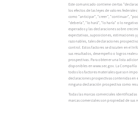
Este comunicado contiene ciertas "declarac
los efectos de las leyes de valores federal
como "anticipar", "creer", "continuar", "pod
"debería", "lo hará", "lo haría" o lo negat
esperados y las declaraciones sobre crecim
expectativas, suposiciones, estimaciones y
razonables, tales declaraciones prospectiv
control. Estos factores se discuten en el I
sus resultados, desempeño o logros reales 
prospectivas. Para obtener una lista adicio
disponibles en www.sec.gov. La Compañía ad
todos los factores materiales que son import
declaraciones prospectivas contenidas en 
ninguna declaración prospectiva como result
Todas las marcas comerciales identificadas 
marcas comerciales son propiedad de sus r