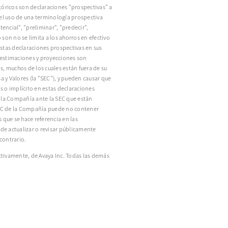
tóricos son declaraciones "prospectivas" a
 el uso de una terminología prospectiva
tencial", "preliminar", "predecir",
son no se limita a los ahorros en efectivo
stas declaraciones prospectivas en sus
, estimaciones y proyecciones son
, muchos de los cuales están fuera de su
 y Valores (la "SEC"), y pueden causar que
 o implícito en estas declaraciones
e la Compañía ante la SEC que están
 SEC de la Compañía puede no contener
 que se hace referencia en las
e actualizar o revisar públicamente
contrario.
ctivamente, de Avaya Inc. Todas las demás