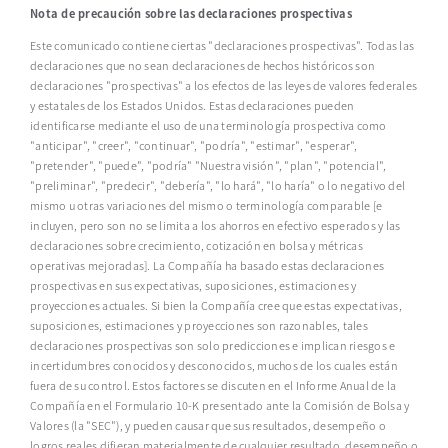
Nota de precaución sobre las declaraciones prospectivas
Este comunicado contiene ciertas "declaraciones prospectivas". Todas las
declaraciones que no sean declaraciones de hechos históricos son
declaraciones "prospectivas" a los efectos de las leyes de valores federales
y estatales de los Estados Unidos. Estas declaraciones pueden
identificarse mediante el uso de una terminología prospectiva como
"anticipar", "creer", "continuar", "podría", "estimar", "esperar",
"pretender", "puede", "podría" "Nuestra visión", "plan", "potencial",
"preliminar", "predecir", "debería", "lo hará", "lo haría" o lo negativo del
mismo u otras variaciones del mismo o terminología comparable [e
incluyen, pero son no se limita a los ahorros en efectivo esperados y las
declaraciones sobre crecimiento, cotización en bolsa y métricas
operativas mejoradas]. La Compañía ha basado estas declaraciones
prospectivas en sus expectativas, suposiciones, estimaciones y
proyecciones actuales. Si bien la Compañía cree que estas expectativas,
suposiciones, estimaciones y proyecciones son razonables, tales
declaraciones prospectivas son solo predicciones e implican riesgos e
incertidumbres conocidos y desconocidos, muchos de los cuales están
fuera de su control. Estos factores se discuten en el Informe Anual de la
Compañía en el Formulario 10-K presentado ante la Comisión de Bolsa y
Valores (la "SEC"), y pueden causar que sus resultados, desempeño o
logros reales difieran materialmente de cualquier resultado, desempeño o