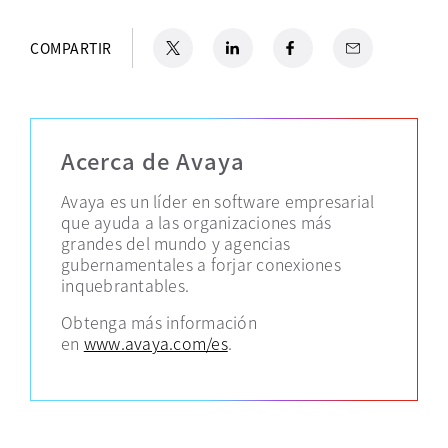
X
se abre en una pestaña nueva
LinkedIn
se abre en una pestaña nueva
Facebook
se abre en una pestaña nu
Email
COMPARTIR
Acerca de Avaya
Avaya es un líder en software empresarial
que ayuda a las organizaciones más
grandes del mundo y agencias
gubernamentales a forjar conexiones
inquebrantables.
Obtenga más información
en
www.avaya.com/es
.