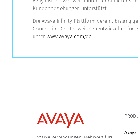
Avaya ist ein weltweit führender Anbieter 
Kundenbeziehungen unterstützt.
Die Avaya Infinity Plattform vereint bislan
Connection Center weiterzuentwickeln – für e
unter
www.avaya.com/de
.
PROD
Avaya 
Starke Verbindungen. Mehrwert fürs