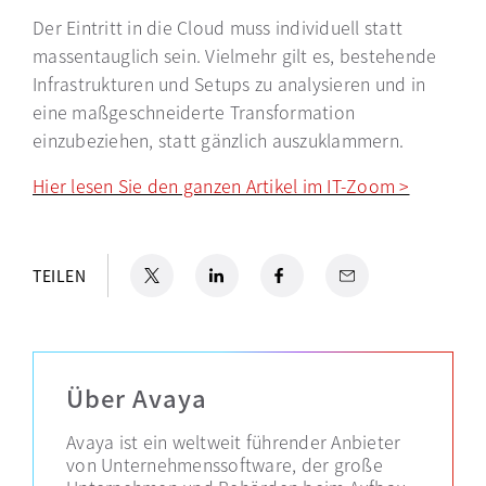
Der Eintritt in die Cloud muss individuell statt
massentauglich sein. Vielmehr gilt es, bestehende
Infrastrukturen und Setups zu analysieren und in
eine maßgeschneiderte Transformation
einzubeziehen, statt gänzlich auszuklammern.
Hier lesen Sie den ganzen Artikel im IT-Zoom >
wird in e
X
wird in einer neuen Registerkarte geöffnet
LinkedIn
wird in einer neuen Registerkarte geöffn
Facebook
wird in einer neuen Registerkar
Email
TEILEN
Über Avaya
Avaya ist ein weltweit führender Anbieter
von Unternehmenssoftware, der große