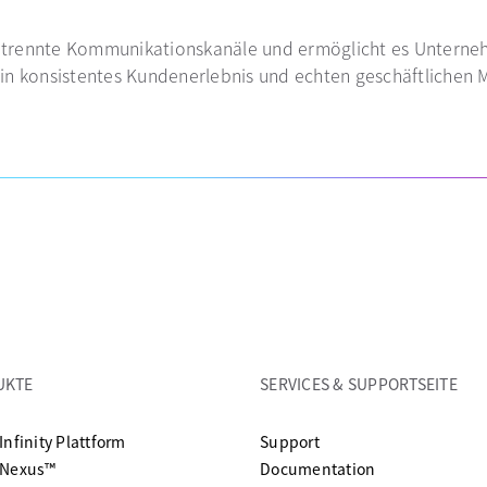
g getrennte Kommunikationskanäle und ermöglicht es Untern
in konsistentes Kundenerlebnis und echten geschäftlichen 
UKTE
SERVICES & SUPPORTSEITE
wird in einer neuen 
Infinity Plattform
Support
wird in einer
 Nexus™
Documentation