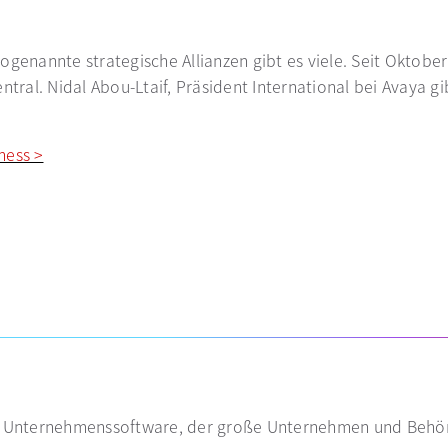
nannte strategische Allianzen gibt es viele. Seit Oktobe
al. Nidal Abou-Ltaif, Präsident International bei Avaya gibt
ness >
wird in einer neuen Registerkarte geöffnet
 geöffnet
sterkarte geöffnet
von Unternehmenssoftware, der große Unternehmen und Behör