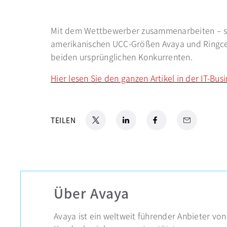
Mit dem Wettbewerber zusammenarbeiten – soge
amerikanischen UCC-Größen Avaya und Ringcentr
beiden ursprünglichen Konkurrenten.
Hier lesen Sie den ganzen Artikel in der IT-Busi
X
wird in einer neuen Registerkarte geöffnet
LinkedIn
wird in einer neuen Registerkarte
Facebook
wird in einer neuen Regi
Email
TEILEN
Über Avaya
Avaya ist ein weltweit führender Anbieter 