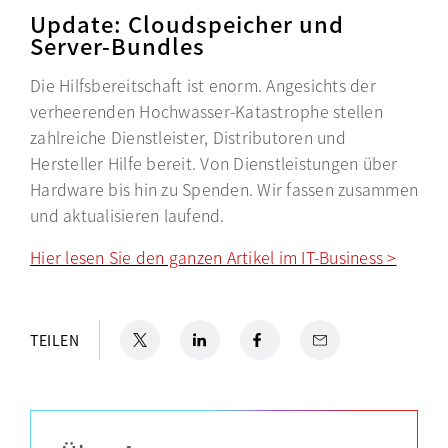
Update: Cloudspeicher und
Server-Bundles
Die Hilfsbereitschaft ist enorm. Angesichts der
verheerenden Hochwasser-Katastrophe stellen
zahlreiche Dienstleister, Distributoren und
Hersteller Hilfe bereit. Von Dienstleistungen über
Hardware bis hin zu Spenden. Wir fassen zusammen
und aktualisieren laufend.
Hier lesen Sie den ganzen Artikel im IT-Business >
wird i
X
wird in einer neuen Registerkarte geöffnet
LinkedIn
wird in einer neuen Registerkarte geöffn
Facebook
wird in einer neuen Registerkar
Email
TEILEN