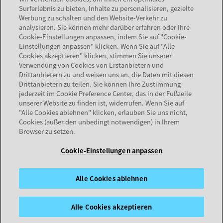
Surferlebnis zu bieten, Inhalte zu personalisieren, gezielte
wird in einer neuen Registerkarte geöffnet
Documentation
Werbung zu schalten und den Website-Verkehr zu
Services
analysieren. Sie können mehr darüber erfahren oder Ihre
Partner suchen
Cookie-Einstellungen anpassen, indem Sie auf "Cookie-
Einstellungen anpassen" klicken. Wenn Sie auf "Alle
Cookies akzeptieren" klicken, stimmen Sie unserer
UNTERNEHMEN
Verwendung von Cookies von Erstanbietern und
Drittanbietern zu und weisen uns an, die Daten mit diesen
Über Avaya
Drittanbietern zu teilen. Sie können Ihre Zustimmung
jederzeit im Cookie Preference Center, das in der Fußzeile
Karriere
unserer Website zu finden ist, widerrufen. Wenn Sie auf
Newsletter
"Alle Cookies ablehnen" klicken, erlauben Sie uns nicht,
Avaya Trust Center
Cookies (außer den unbedingt notwendigen) in Ihrem
Browser zu setzen.
Cookie-Einstellungen anpassen
Sitemap
Nutzungsbedingungen
Datenschutz
Cookies
Marken
Impressum
Konformität
© 2026 Avaya LLC
Alle Cookies ablehnen
Alle Cookies akzeptieren
wird in einer neuen Registerkarte geöffnet
wird in einer neuen Registerkarte geöffnet
wird in einer neuen Registerkarte geöffnet