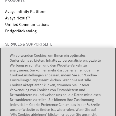
PRODUKTE
Avaya Infinity Plattform
Avaya Nexus™
Unified Communications
Endgerätekatalog
SERVICES & SUPPORTSEITE
wird in einer neuen Registerkarte geöffnet
Support
Wir verwenden Cookies, um Ihnen ein optimales
Surferlebnis zu bieten, Inhalte zu personalisieren, gezielte
wird in einer neuen Registerkarte geöffnet
Documentation
Werbung zu schalten und den Website-Verkehr zu
Services
analysieren. Sie können mehr darüber erfahren oder Ihre
Partner suchen
Cookie-Einstellungen anpassen, indem Sie auf "Cookie-
Einstellungen anpassen" klicken. Wenn Sie auf "Alle
Cookies akzeptieren" klicken, stimmen Sie unserer
UNTERNEHMEN
Verwendung von Cookies von Erstanbietern und
Drittanbietern zu und weisen uns an, die Daten mit diesen
Über Avaya
Drittanbietern zu teilen. Sie können Ihre Zustimmung
jederzeit im Cookie Preference Center, das in der Fußzeile
Karriere
unserer Website zu finden ist, widerrufen. Wenn Sie auf
Newsletter
"Alle Cookies ablehnen" klicken, erlauben Sie uns nicht,