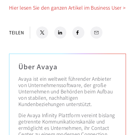
Hier lesen Sie den ganzen Artikel im Business User >
X
wird in einer neuen Registerkarte geöffnet
LinkedIn
wird in einer neuen Registerkarte geöffn
Facebook
wird in einer neuen Registerkar
Email
TEILEN
Über Avaya
Avaya ist ein weltweit führender Anbieter
von Unternehmenssoftware, der große
Unternehmen und Behörden beim Aufbau
von stabilen, nachhaltigen
Kundenbeziehungen unterstützt.
Die Avaya Infinity Plattform vereint bislang
getrennte Kommunikationskanäle und
ermöglicht es Unternehmen, ihr Contact
Center zu einem modernen Connection