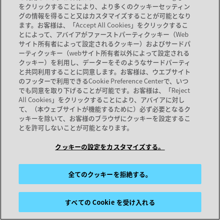
新しいタブで開く
サポート
をクリックすることにより、より多くのクッキーセッティン
新しいタブで開く
ドキュメント
グの情報を得ること又はカスタマイズすることが可能となり
ます。お客様は、「Accept All Cookies」をクリックするこ
サービス
とによって、アバイアがファーストパーティクッキー（Web
パートナーロケーター
サイト所有者によって設定されるクッキー）およびサードパ
ーティクッキー（webサイト所有者以外によって設定される
クッキー）を利用し、データーをそのようなサードパーティ
弊社
と共同利用することに同意します。お客様は、ウエブサイト
のフッターで利用できるCookie Preference Centerで、いつ
弊社
でも同意を取り下げることが可能です。お客様は、「Reject
キャリア
All Cookies」をクリックすることにより、アバイアに対し
て、（本ウェブサイトが機能するために）必ず必要となるク
ッキーを除いて、お客様のブラウザにクッキーを設定するこ
とを許可しないことが可能となります。
サイトマップ
利用規約
プライバシーの考え方
クッキー
商標
クッキーの設定をカスタマイズする。
© 2026 Avaya LLC
全てのクッキーを拒絶する。
新しいタブで開く
新しいタブで開く
新しいタブで開く
すべての Cookie を受け入れる