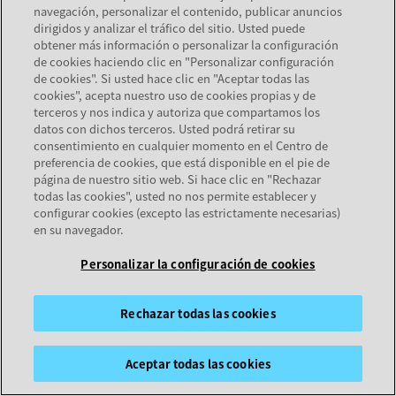
navegación, personalizar el contenido, publicar anuncios
se abre en una pestaña nueva
Soporte
dirigidos y analizar el tráfico del sitio. Usted puede
se abre en una pestaña nueva
Documentación
obtener más información o personalizar la configuración
de cookies haciendo clic en "Personalizar configuración
Servicios
de cookies". Si usted hace clic en "Aceptar todas las
Localizador de socios
cookies", acepta nuestro uso de cookies propias y de
terceros y nos indica y autoriza que compartamos los
datos con dichos terceros. Usted podrá retirar su
EMPRESA
consentimiento en cualquier momento en el Centro de
preferencia de cookies, que está disponible en el pie de
Acerca de Avaya
página de nuestro sitio web. Si hace clic en "Rechazar
Carreras
todas las cookies", usted no nos permite establecer y
configurar cookies (excepto las estrictamente necesarias)
en su navegador.
Personalizar la configuración de cookies
Mapa del sitio
Términos de uso
Privacidad
Cookies
Marcas
© 2026 Avaya LLC
Rechazar todas las cookies
se abre en una pestaña nueva
se abre en una pestaña nueva
se abre en una pestaña nueva
Aceptar todas las cookies