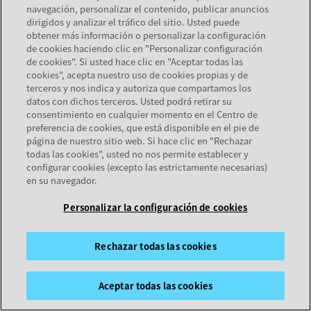
navegación, personalizar el contenido, publicar anuncios
se abre en una pestaña nueva
Soporte
dirigidos y analizar el tráfico del sitio. Usted puede
se abre en una pestaña nueva
Documentación
obtener más información o personalizar la configuración
de cookies haciendo clic en "Personalizar configuración
Servicios
de cookies". Si usted hace clic en "Aceptar todas las
Localizador de socios
cookies", acepta nuestro uso de cookies propias y de
terceros y nos indica y autoriza que compartamos los
datos con dichos terceros. Usted podrá retirar su
EMPRESA
consentimiento en cualquier momento en el Centro de
preferencia de cookies, que está disponible en el pie de
Acerca de Avaya
página de nuestro sitio web. Si hace clic en "Rechazar
Carreras
todas las cookies", usted no nos permite establecer y
configurar cookies (excepto las estrictamente necesarias)
en su navegador.
Personalizar la configuración de cookies
Mapa del sitio
Términos de uso
Privacidad
Cookies
Marcas
© 2026 Avaya LLC
Rechazar todas las cookies
se abre en una pestaña nueva
se abre en una pestaña nueva
se abre en una pestaña nueva
Aceptar todas las cookies